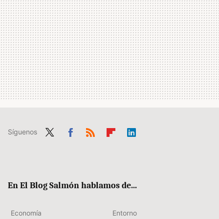
Síguenos
Twit
Fac
RSS
Flip
Link
ter
ebo
boa
edIn
ok
rd
En El Blog Salmón hablamos de...
Economía
Entorno