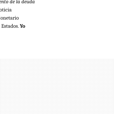
nto de la deuda
oticia
Monetario
s Estados.
Yo