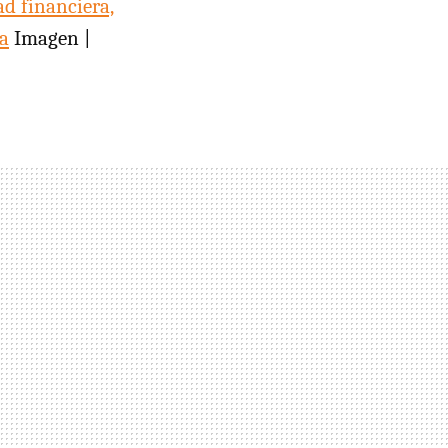
d financiera,
a
Imagen |