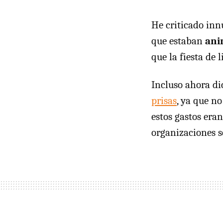
He criticado in
que estaban
ani
que la fiesta de
Incluso ahora d
prisas
, ya que n
estos gastos era
organizaciones s