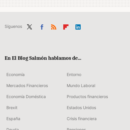
Síguenos
Twit
Fac
RSS
Flip
Link
ter
ebo
boa
edIn
ok
rd
En El Blog Salmón hablamos de...
Economía
Entorno
Mercados Financieros
Mundo Laboral
Economía Doméstica
Productos financieros
Brexit
Estados Unidos
España
Crisis financiera
Deuda
Pensiones