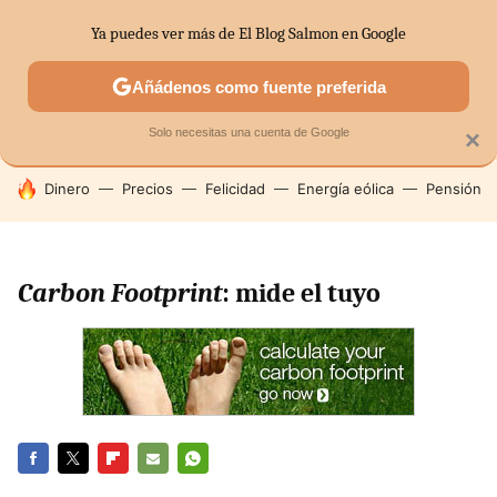
Ya puedes ver más de El Blog Salmon en Google
SECTORES
ECONOMÍA DOMÉSTICA
MERCADOS FINANC
Añádenos como fuente preferida
Solo necesitas una cuenta de Google
×
HOY SE HABLA DE
Dinero
Precios
Felicidad
Energía eólica
Pensión
Carbon Footprint
: mide el tuyo
FACEBOOK
TWITTER
FLIPBOARD
E-
WHATSAPP