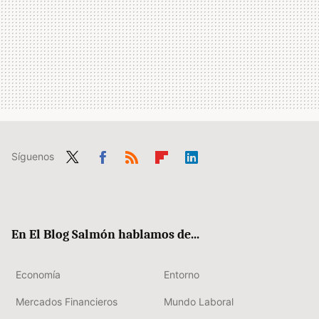
Síguenos
Twit
Fac
RSS
Flip
Link
ter
ebo
boa
edIn
ok
rd
En El Blog Salmón hablamos de...
Economía
Entorno
Mercados Financieros
Mundo Laboral