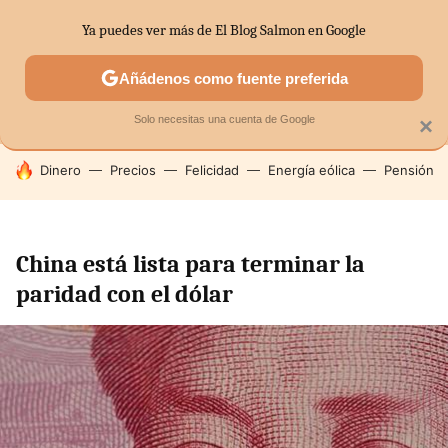
Ya puedes ver más de El Blog Salmon en Google
MENÚ
NUEVO
Añádenos como fuente preferida
SECTORES
ECONOMÍA DOMÉSTICA
MERCADOS FINANC
Solo necesitas una cuenta de Google
×
HOY SE HABLA DE
Dinero
Precios
Felicidad
Energía eólica
Pensión
China está lista para terminar la
paridad con el dólar