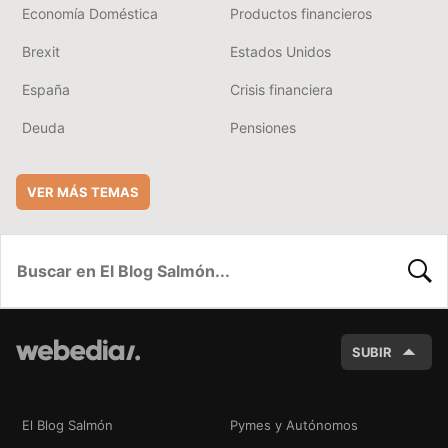
Economía Doméstica
Productos financieros
Brexit
Estados Unidos
España
Crisis financiera
Deuda
Pensiones
VER MÁS TEMAS
BUSC
SUBIR
El Blog Salmón
Pymes y Autónomos