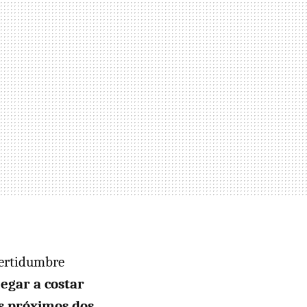
certidumbre
legar a costar
os próximos dos