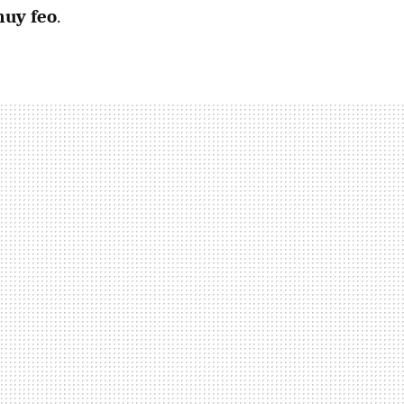
muy feo
.