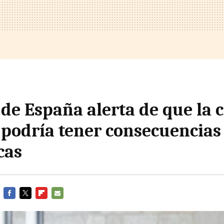
de España alerta de que la c
 podría tener consecuencias
cas
FACEBOOK
TWITTER
FLIPBOARD
E-
MAIL