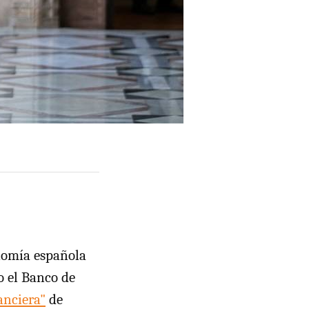
onomía española
so el Banco de
anciera"
de