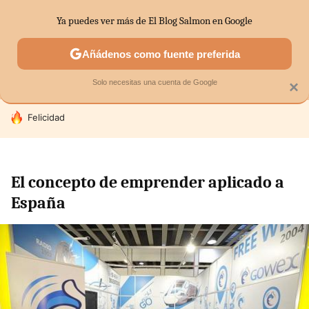
Ya puedes ver más de El Blog Salmon en Google
MENÚ
NUEVO
Añádenos como fuente preferida
SECTORES
ECONOMÍA DOMÉSTICA
MERCADOS FINANC
Solo necesitas una cuenta de Google
×
HOY SE HABLA DE
Felicidad
El concepto de emprender aplicado a
España