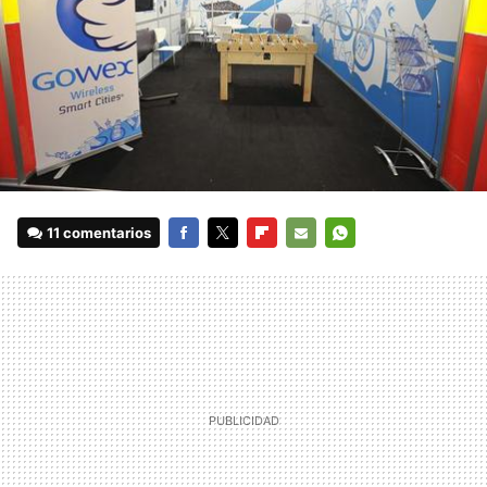
11 comentarios
FACEBOOK
TWITTER
FLIPBOARD
E-
WHATSAPP
MAIL