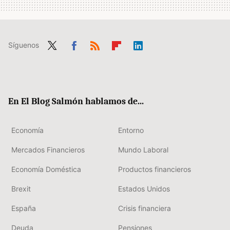
Síguenos
Twit
Fac
RSS
Flip
Link
ter
ebo
boa
edIn
ok
rd
En El Blog Salmón hablamos de...
Economía
Entorno
Mercados Financieros
Mundo Laboral
Economía Doméstica
Productos financieros
Brexit
Estados Unidos
España
Crisis financiera
Deuda
Pensiones