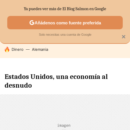
Ya puedes ver más de El Blog Salmon en Google
SECTORES
ECONOMÍA DOMÉSTICA
MERCADOS FINANC
Añádenos como fuente preferida
Solo necesitas una cuenta de Google
×
HOY SE HABLA DE
Dinero
Alemania
Estados Unidos, una economía al
desnudo