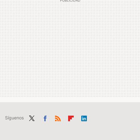
Síguenos
Twit
Fac
RSS
Flip
Link
ter
ebo
boa
edIn