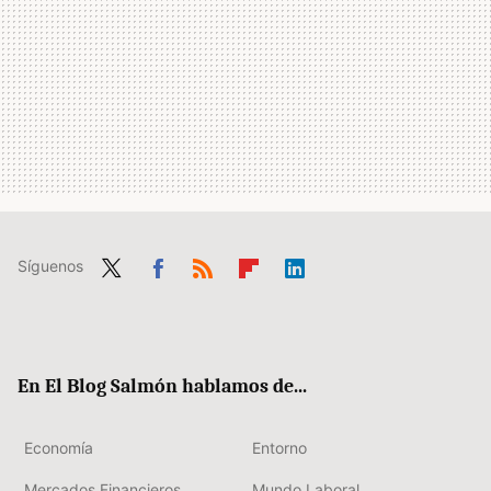
Síguenos
Twit
Fac
RSS
Flip
Link
ter
ebo
boa
edIn
ok
rd
En El Blog Salmón hablamos de...
Economía
Entorno
Mercados Financieros
Mundo Laboral