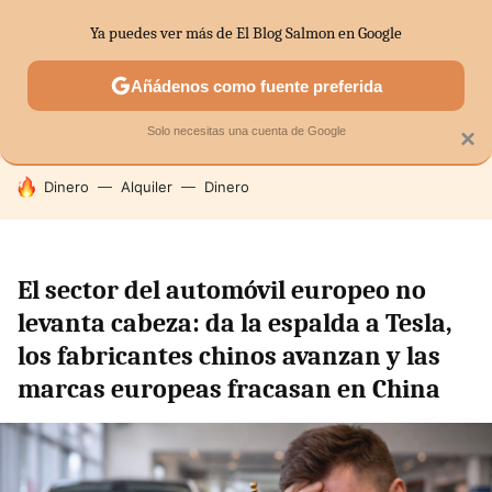
Ya puedes ver más de El Blog Salmon en Google
SECTORES
ECONOMÍA DOMÉSTICA
MERCADOS FINANC
Añádenos como fuente preferida
Solo necesitas una cuenta de Google
×
HOY SE HABLA DE
Dinero
Alquiler
Dinero
El sector del automóvil europeo no
levanta cabeza: da la espalda a Tesla,
los fabricantes chinos avanzan y las
marcas europeas fracasan en China