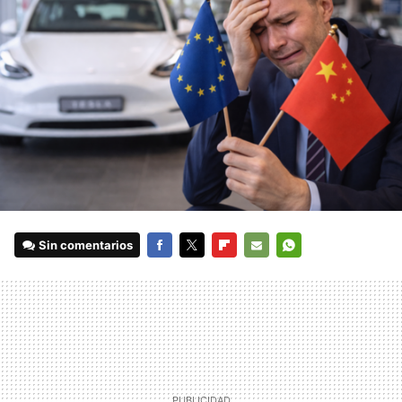
Sin comentarios
FACEBOOK
TWITTER
FLIPBOARD
E-
WHATSAPP
MAIL