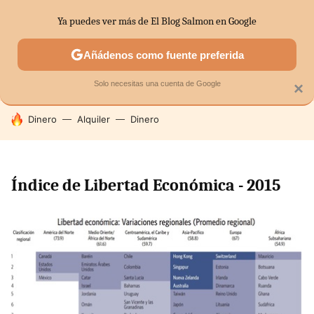
Ya puedes ver más de El Blog Salmon en Google
SECTORES
ECONOMÍA DOMÉSTICA
MERCADOS FINANC
Añádenos como fuente preferida
Solo necesitas una cuenta de Google
×
HOY SE HABLA DE
Dinero
Alquiler
Dinero
Índice de Libertad Económica - 2015