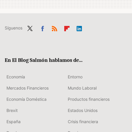
Síguenos
Twit
Fac
RSS
Flip
Link
ter
ebo
boa
edIn
ok
rd
En El Blog Salmón hablamos de...
Economía
Entorno
Mercados Financieros
Mundo Laboral
Economía Doméstica
Productos financieros
Brexit
Estados Unidos
España
Crisis financiera