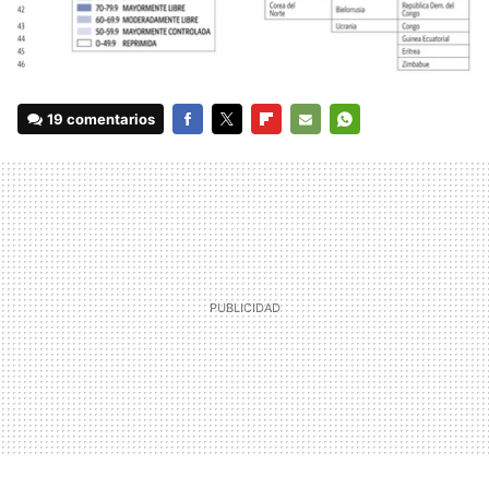
19 comentarios
FACEBOOK
TWITTER
FLIPBOARD
E-
WHATSAPP
MAIL