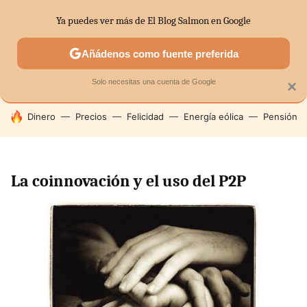
Ya puedes ver más de El Blog Salmon en Google
SECTORES
ECONOMÍA DOMÉSTICA
MERCADOS FINANC
Añádenos como fuente preferida
Solo necesitas una cuenta de Google
×
HOY SE HABLA DE
Dinero
Precios
Felicidad
Energía eólica
Pensión
La coinnovación y el uso del P2P