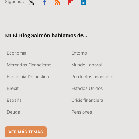
Síguenos
Twit
Fac
RSS
Flip
Link
ter
ebo
boa
edIn
ok
rd
En El Blog Salmón hablamos de...
Economía
Entorno
Mercados Financieros
Mundo Laboral
Economía Doméstica
Productos financieros
Brexit
Estados Unidos
España
Crisis financiera
Deuda
Pensiones
VER MÁS TEMAS