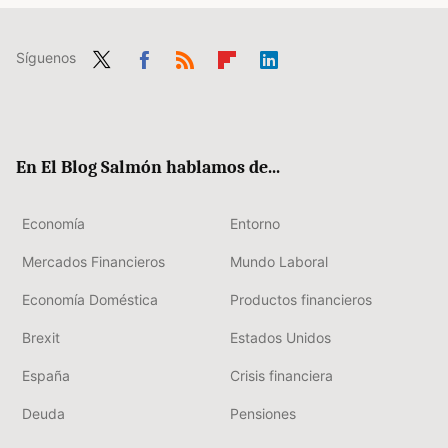
Síguenos
Twit
Fac
RSS
Flip
Link
ter
ebo
boa
edIn
ok
rd
En El Blog Salmón hablamos de...
Economía
Entorno
Mercados Financieros
Mundo Laboral
Economía Doméstica
Productos financieros
Brexit
Estados Unidos
España
Crisis financiera
Deuda
Pensiones