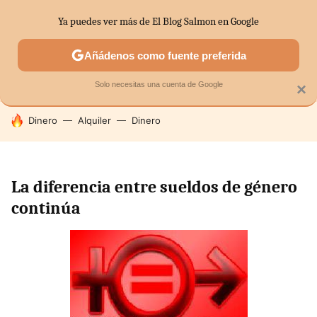
Ya puedes ver más de El Blog Salmon en Google
SECTORES
ECONOMÍA DOMÉSTICA
MERCADOS FINANC
Añádenos como fuente preferida
Solo necesitas una cuenta de Google
×
HOY SE HABLA DE
Dinero
Alquiler
Dinero
La diferencia entre sueldos de género
continúa