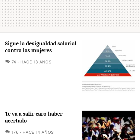
Sigue la desigualdad salarial
contra las mujeres
COMENTARIOS
74
HACE 13 AÑOS
Te va a salir caro haber
acertado
COMENTARIOS
176
HACE 14 AÑOS