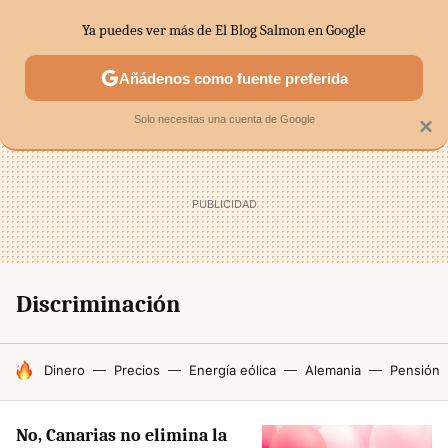
Ya puedes ver más de El Blog Salmon en Google
SECTORES
ECONOMÍA DOMÉSTICA
MERCADOS FINANC
Añádenos como fuente preferida
Solo necesitas una cuenta de Google
×
Discriminación
HOY SE HABLA DE
Dinero
Precios
Energía eólica
Alemania
Pensión
No, Canarias no elimina la