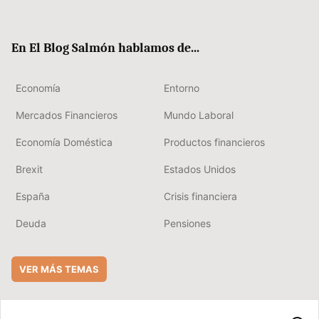
ter
ebo
boa
edIn
ok
rd
En El Blog Salmón hablamos de...
Economía
Entorno
Mercados Financieros
Mundo Laboral
Economía Doméstica
Productos financieros
Brexit
Estados Unidos
España
Crisis financiera
Deuda
Pensiones
VER MÁS TEMAS