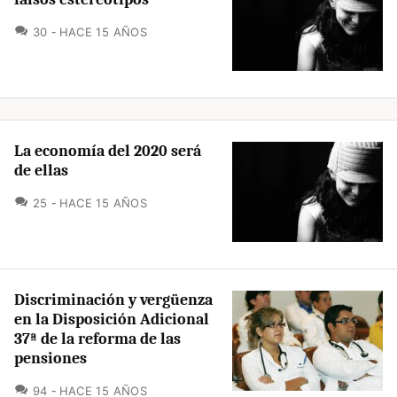
COMENTARIOS
30
HACE 15 AÑOS
La economía del 2020 será
de ellas
COMENTARIOS
25
HACE 15 AÑOS
Discriminación y vergüenza
en la Disposición Adicional
37ª de la reforma de las
pensiones
COMENTARIOS
94
HACE 15 AÑOS