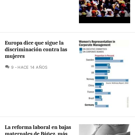
Europa dice que sigue la
discriminación contra las
mujeres
COMENTARIOS
9
HACE 14 AÑOS
La reforma laboral en bajas
maternales de Báñez, más