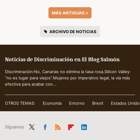
MÁS ANTIGUAS
»
ARCHIVO DE NOTICIAS
Noticias de Discriminación en El Blog Salmón
Discriminación:No, Canarias no elimina la tasa rosa.Silicon Valley:
“no es lugar para viejos”.Mujeres por imperativo legal, la vía más
efectiva para acabar con...
OTROS TEMAS:
Economía
Entorno
Brexit
Estados Unido
Síguenos
Twit
Fac
RSS
Flip
Link