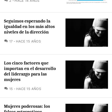
2
HACE 14 AÑOS
Seguimos esperando la
igualdad en los más altos
niveles de la dirección
COMENTARIOS
17
HACE 15 AÑOS
Los cinco factores que
importan en el desarrollo
del liderazgo para las
mujeres
COMENTARIOS
15
HACE 15 AÑOS
Mujeres poderosas: los
falsos estereotipos