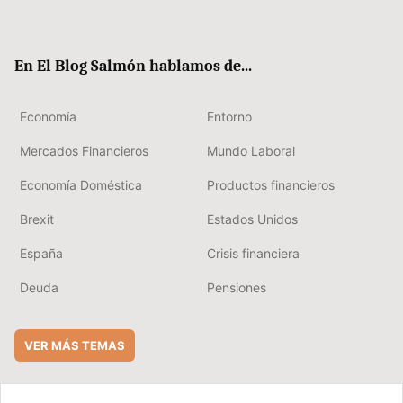
ter
ebo
boa
edIn
ok
rd
En El Blog Salmón hablamos de...
Economía
Entorno
Mercados Financieros
Mundo Laboral
Economía Doméstica
Productos financieros
Brexit
Estados Unidos
España
Crisis financiera
Deuda
Pensiones
VER MÁS TEMAS