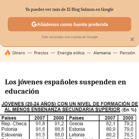
Ya puedes ver más de El Blog Salmon en Google
SECTORES
ECONOMÍA DOMÉSTICA
MERCADOS FINANC
Añádenos como fuente preferida
Solo necesitas una cuenta de Google
×
HOY SE HABLA DE
Dinero
Precios
Energía eólica
Alemania
Pensión
Los jóvenes españoles suspenden en
educación