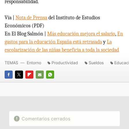
responsabilidad.
Vía |
Nota de Prensa
del Instituto de Estudios
Económicos (
PDF
)
En El Blog Salmón |
Más educación mejora el salario
,
En
gastos para la educación España está retrasada
y
La
escolarización de las niñas beneficia a toda la sociedad
TEMAS
Entorno
Productividad
Sueldos
Educac
FACEBOOK
TWITTER
FLIPBOARD
E-
WHATSAPP
MAIL
Comentarios cerrados