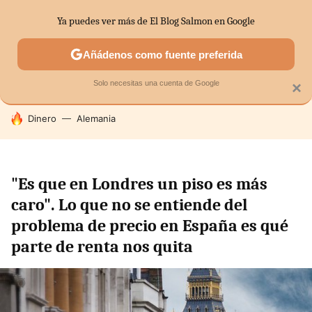
Ya puedes ver más de El Blog Salmon en Google
SECTORES
ECONOMÍA DOMÉSTICA
MERCADOS FINANC
Añádenos como fuente preferida
Solo necesitas una cuenta de Google
×
HOY SE HABLA DE
Dinero
Alemania
"Es que en Londres un piso es más
caro". Lo que no se entiende del
problema de precio en España es qué
parte de renta nos quita