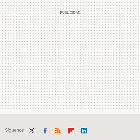
Síguenos
Twit
Fac
RSS
Flip
Link