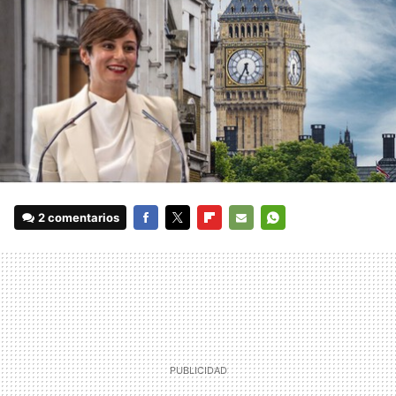
2 comentarios
FACEBOOK
TWITTER
FLIPBOARD
E-
WHATSAPP
MAIL