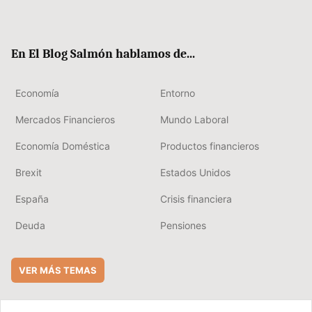
ter
ebo
boa
edIn
ok
rd
En El Blog Salmón hablamos de...
Economía
Entorno
Mercados Financieros
Mundo Laboral
Economía Doméstica
Productos financieros
Brexit
Estados Unidos
España
Crisis financiera
Deuda
Pensiones
VER MÁS TEMAS