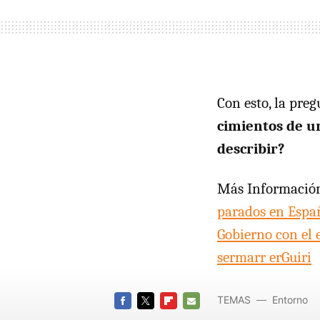
Con esto, la preg
cimientos de u
describir?
Más Informació
parados en Espa
Gobierno con el 
sermarr erGuiri
TEMAS
Entorno
FACEBOOK
TWITTER
FLIPBOARD
E-