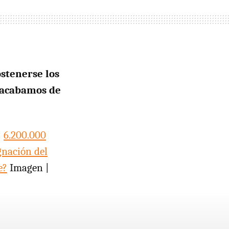
stenerse los
e acabamos de
|
6.200.000
gnación del
e?
Imagen |