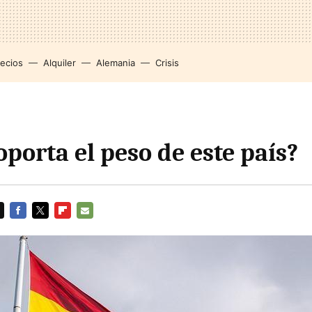
recios
Alquiler
Alemania
Crisis
porta el peso de este país?
FACEBOOK
TWITTER
FLIPBOARD
E-
MAIL