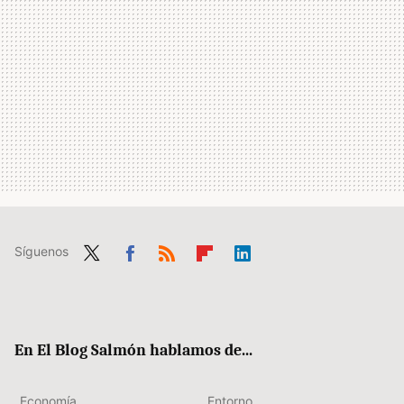
Síguenos
Twit
Fac
RSS
Flip
Link
ter
ebo
boa
edIn
ok
rd
En El Blog Salmón hablamos de...
Economía
Entorno