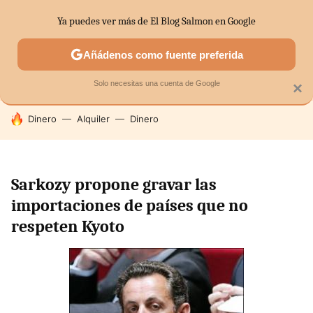
Ya puedes ver más de El Blog Salmon en Google
SECTORES
ECONOMÍA DOMÉSTICA
MERCADOS FINANC
Añádenos como fuente preferida
Solo necesitas una cuenta de Google
×
HOY SE HABLA DE
Dinero
Alquiler
Dinero
Sarkozy propone gravar las
importaciones de países que no
respeten Kyoto