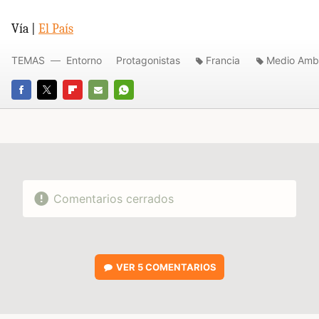
Vía |
El País
TEMAS
Entorno
Protagonistas
Francia
Medio Amb
FACEBOOK
TWITTER
FLIPBOARD
E-
WHATSAPP
MAIL
Comentarios cerrados
VER
5 COMENTARIOS