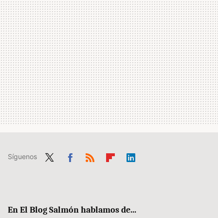
Síguenos
Twit
Fac
RSS
Flip
Link
ter
ebo
boa
edIn
ok
rd
En El Blog Salmón hablamos de...