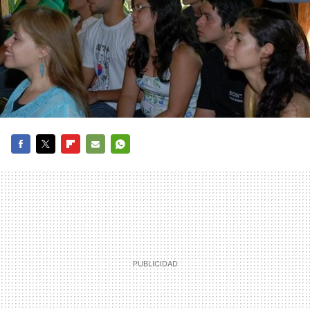
FACEBOOK
TWITTER
FLIPBOARD
E-
WHATSAPP
MAIL