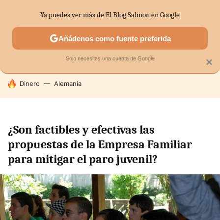
Ya puedes ver más de El Blog Salmon en Google
SECTORES
ECONOMÍA DOMÉSTICA
MERCADOS FINANC
Añádenos como fuente preferida
Solo necesitas una cuenta de Google
×
HOY SE HABLA DE
Dinero
Alemania
¿Son factibles y efectivas las
propuestas de la Empresa Familiar
para mitigar el paro juvenil?