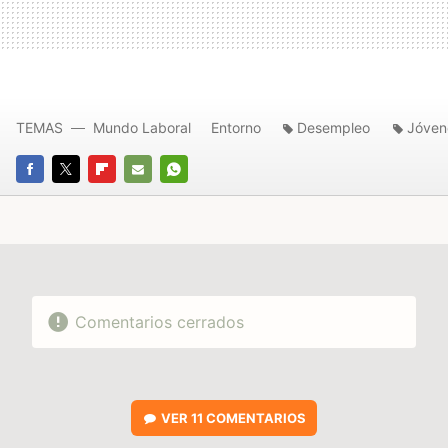
TEMAS
Mundo Laboral
Entorno
Desempleo
Jóven
FACEBOOK
TWITTER
FLIPBOARD
E-
WHATSAPP
MAIL
Comentarios cerrados
VER
11 COMENTARIOS