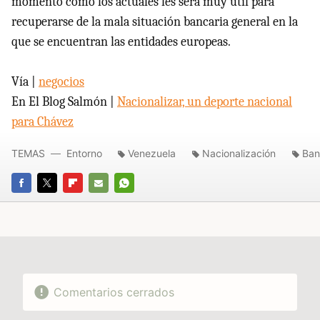
momento como los actuales les será muy útil para
recuperarse de la mala situación bancaria general en la
que se encuentran las entidades europeas.
Vía |
negocios
En El Blog Salmón |
Nacionalizar, un deporte nacional
para Chávez
TEMAS
Entorno
Venezuela
Nacionalización
Ban
FACEBOOK
TWITTER
FLIPBOARD
E-
WHATSAPP
MAIL
Comentarios cerrados