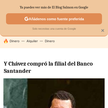
Ya puedes ver más de El Blog Salmon en Google
SECTORES
ECONOMÍA DOMÉSTICA
MERCADOS FINANC
Añádenos como fuente preferida
Solo necesitas una cuenta de Google
×
HOY SE HABLA DE
Dinero
Alquiler
Dinero
Y Chávez compró la filial del Banco
Santander