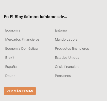
ter
ebo
boa
edIn
ok
rd
En El Blog Salmón hablamos de...
Economía
Entorno
Mercados Financieros
Mundo Laboral
Economía Doméstica
Productos financieros
Brexit
Estados Unidos
España
Crisis financiera
Deuda
Pensiones
VER MÁS TEMAS