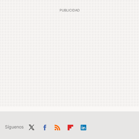
Síguenos
Twit
Fac
RSS
Flip
Link