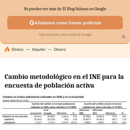
Ya puedes ver más de El Blog Salmon en Google
SECTORES
ECONOMÍA DOMÉSTICA
MERCADOS FINANC
Añádenos como fuente preferida
Solo necesitas una cuenta de Google
×
HOY SE HABLA DE
Dinero
Alquiler
Dinero
Cambio metodológico en el INE para la
encuesta de población activa