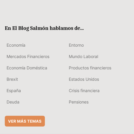
Twit
Fac
RSS
Flip
Link
ter
ebo
boa
edIn
ok
rd
En El Blog Salmón hablamos de...
Economía
Entorno
Mercados Financieros
Mundo Laboral
Economía Doméstica
Productos financieros
Brexit
Estados Unidos
España
Crisis financiera
Deuda
Pensiones
VER MÁS TEMAS