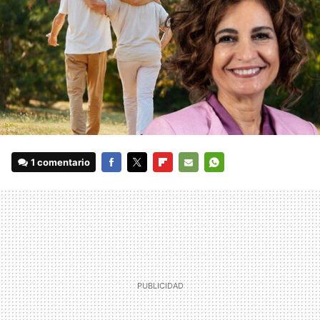
1 comentario
FACEBOOK
TWITTER
FLIPBOARD
E-
WHATSAPP
MAIL