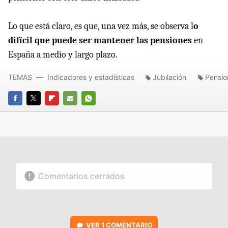
Lo que está claro, es que, una vez más, se observa l
o
difícil que puede ser mantener las pensiones
en
España a medio y largo plazo.
TEMAS
Indicadores y estadísticas
Jubilación
Pensio
FACEBOOK
TWITTER
FLIPBOARD
E-
WHATSAPP
MAIL
Comentarios cerrados
VER
1 COMENTARIO