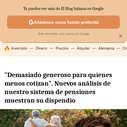
Ya puedes ver más de El Blog Salmon en Google
SECTORES
ECONOMÍA DOMÉSTICA
MERCADOS FINANC
Añádenos como fuente preferida
Solo necesitas una cuenta de Google
×
HOY SE HABLA DE
Inversión
Dinero
Precios
Alquiler
Alemania
Cr
"Demasiado generoso para quienes
menos cotizan". Nuevos análisis de
nuestro sistema de pensiones
muestran su dispendio