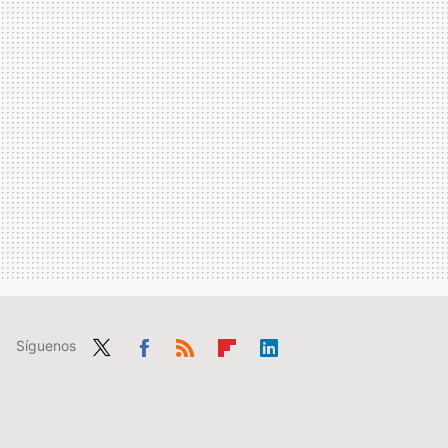
Síguenos
Twit
Fac
RSS
Flip
Link
ter
ebo
boa
edIn
ok
rd