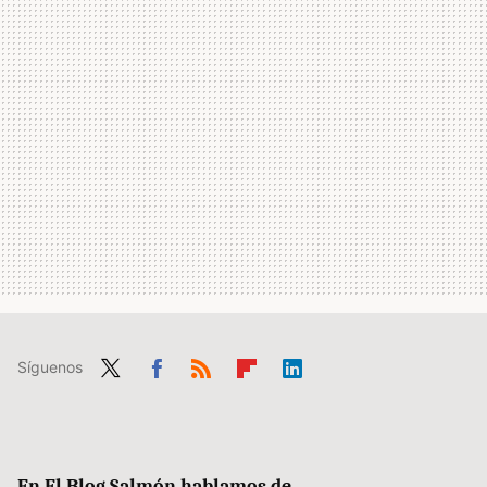
Síguenos
Twit
Fac
RSS
Flip
Link
ter
ebo
boa
edIn
ok
rd
En El Blog Salmón hablamos de...