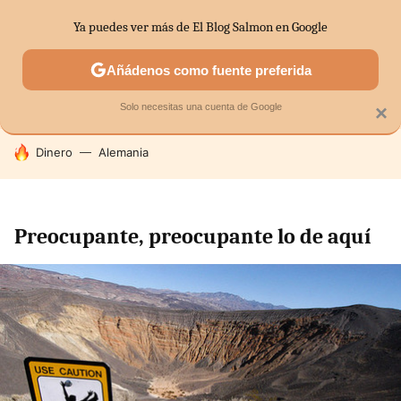
Ya puedes ver más de El Blog Salmon en Google
SECTORES
ECONOMÍA DOMÉSTICA
MERCADOS FINANC
Añádenos como fuente preferida
Solo necesitas una cuenta de Google
×
HOY SE HABLA DE
Dinero
Alemania
Preocupante, preocupante lo de aquí