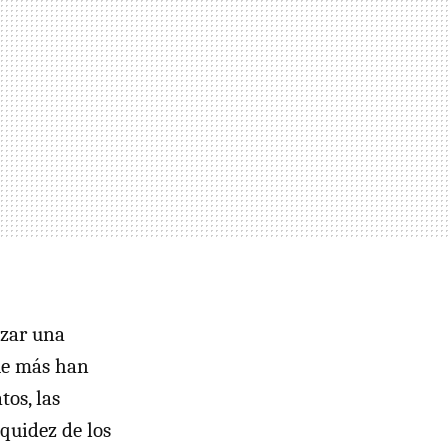
izar una
ue más han
tos, las
quidez de los