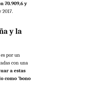
n 70.909,6 y
y 2017.
ña y la
 es por un
itadas con una
tuar a estas
do como 'bono