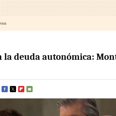
risis
n la deuda autonómica: Mon
FACEBOOK
TWITTER
FLIPBOARD
E-
MAIL