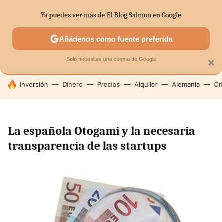
Ya puedes ver más de El Blog Salmon en Google
SECTORES
ECONOMÍA DOMÉSTICA
MERCADOS FINANC
Añádenos como fuente preferida
Solo necesitas una cuenta de Google
×
HOY SE HABLA DE
Inversión
Dinero
Precios
Alquiler
Alemania
Cr
La española Otogami y la necesaria
transparencia de las startups