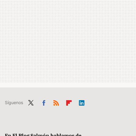
Síguenos
Twit
Fac
RSS
Flip
Link
ter
ebo
boa
edIn
ok
rd
En El Blog Salmón hablamos de...