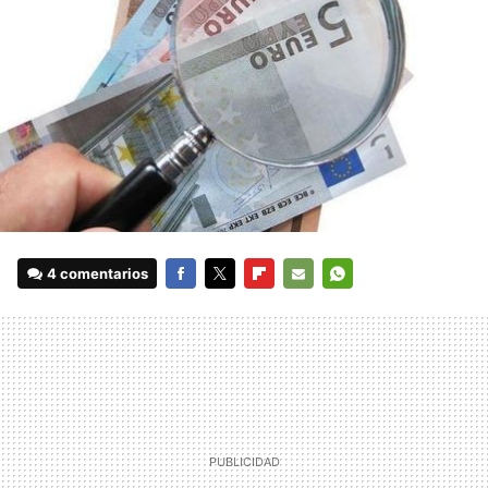
4 comentarios
FACEBOOK
TWITTER
FLIPBOARD
E-
WHATSAPP
MAIL