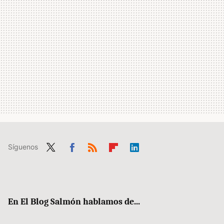
Síguenos
Twit
Fac
RSS
Flip
Link
ter
ebo
boa
edIn
ok
rd
En El Blog Salmón hablamos de...