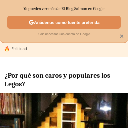
Ya puedes ver más de El Blog Salmon en Google
SECTORES
ECONOMÍA DOMÉSTICA
MERCADOS FINANC
Añádenos como fuente preferida
Solo necesitas una cuenta de Google
×
HOY SE HABLA DE
Felicidad
¿Por qué son caros y populares los
Legos?