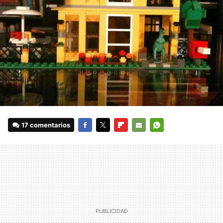
17 comentarios
FACEBOOK
TWITTER
FLIPBOARD
E-
WHATSAPP
MAIL