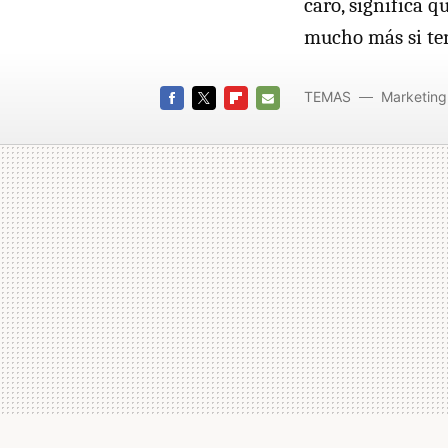
caro, significa 
mucho más si ten
TEMAS
Marketing
FACEBOOK
TWITTER
FLIPBOARD
E-
MAIL