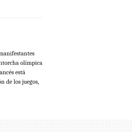
 manifestantes
antorcha olímpica
rancés está
n de los juegos,