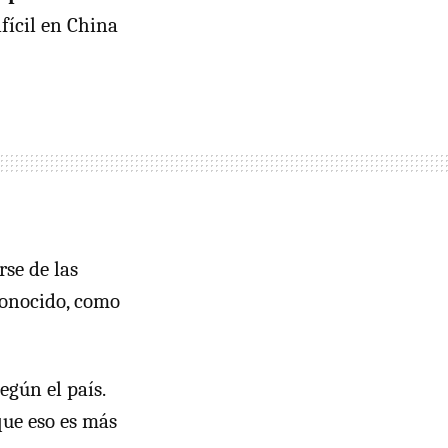
ifícil en China
rse de las
conocido, como
según el país.
que eso es más