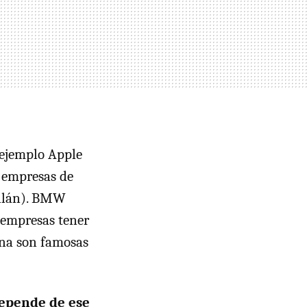
 ejemplo Apple
s empresas de
 Milán). BMW
 empresas tener
ana son famosas
depende de ese