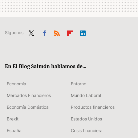
Síguenos
Twit
Fac
RSS
Flip
Link
ter
ebo
boa
edIn
ok
rd
En El Blog Salmón hablamos de...
Economía
Entorno
Mercados Financieros
Mundo Laboral
Economía Doméstica
Productos financieros
Brexit
Estados Unidos
España
Crisis financiera