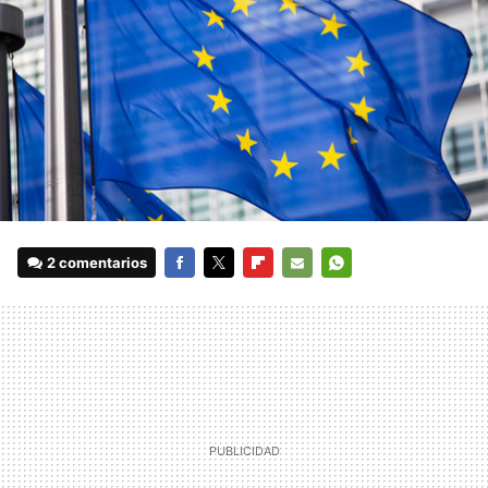
2 comentarios
FACEBOOK
TWITTER
FLIPBOARD
E-
WHATSAPP
MAIL