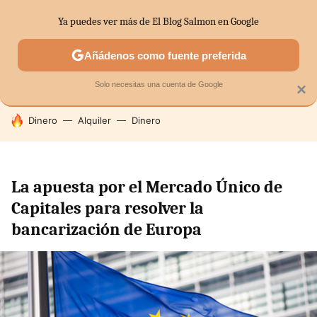
Ya puedes ver más de El Blog Salmon en Google
SECTORES
ECONOMÍA DOMÉSTICA
MERCADOS FINANC
Añádenos como fuente preferida
Solo necesitas una cuenta de Google
×
HOY SE HABLA DE
Dinero
Alquiler
Dinero
La apuesta por el Mercado Único de
Capitales para resolver la
bancarización de Europa