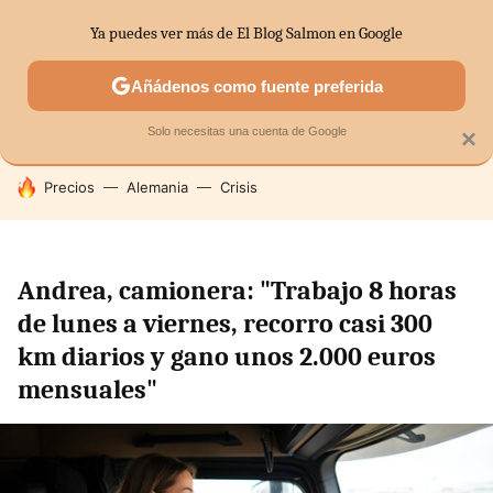
Ya puedes ver más de El Blog Salmon en Google
SECTORES
ECONOMÍA DOMÉSTICA
MERCADOS FINANC
Añádenos como fuente preferida
Solo necesitas una cuenta de Google
×
HOY SE HABLA DE
Precios
Alemania
Crisis
Andrea, camionera: "Trabajo 8 horas
de lunes a viernes, recorro casi 300
km diarios y gano unos 2.000 euros
mensuales"