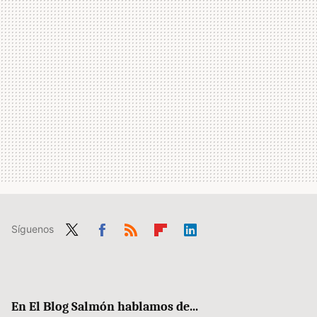
Síguenos
Twit
Fac
RSS
Flip
Link
ter
ebo
boa
edIn
ok
rd
En El Blog Salmón hablamos de...