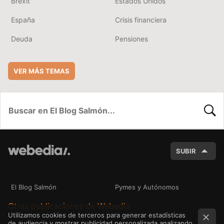
Brexit
Estados Unidos
España
Crisis financiera
Deuda
Pensiones
VER MÁS TEMAS
BUSC
SUBIR
El Blog Salmón
Pymes y Autónomos
Otras publicaciones de Webedia
Utilizamos cookies de terceros para generar estadísticas
de audiencia y mostrar publicidad personalizada analizando