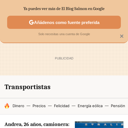
Ya puedes ver más de El Blog Salmon en Google
SECTORES
ECONOMÍA DOMÉSTICA
MERCADOS FINANC
Añádenos como fuente preferida
Solo necesitas una cuenta de Google
×
Transportistas
HOY SE HABLA DE
Dinero
Precios
Felicidad
Energía eólica
Pensión
Andrea, 26 años, camionera: