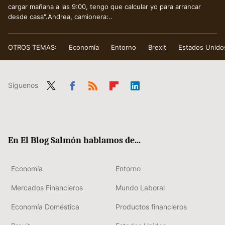
cargar mañana a las 9:00, tengo que calcular yo para arrancar
desde casa".Andrea, camionera:..
OTROS TEMAS:
Economía
Entorno
Brexit
Estados Unido
Síguenos
Twit
Fac
RSS
Flip
Link
ter
ebo
boa
edIn
ok
rd
En El Blog Salmón hablamos de...
Economía
Entorno
Mercados Financieros
Mundo Laboral
Economía Doméstica
Productos financieros