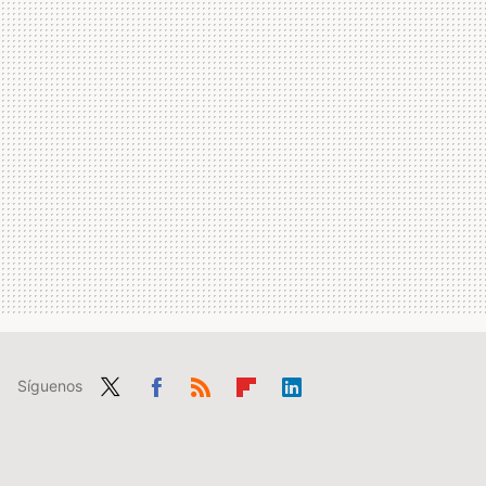
Síguenos
Twit
Fac
RSS
Flip
Link
ter
ebo
boa
edIn