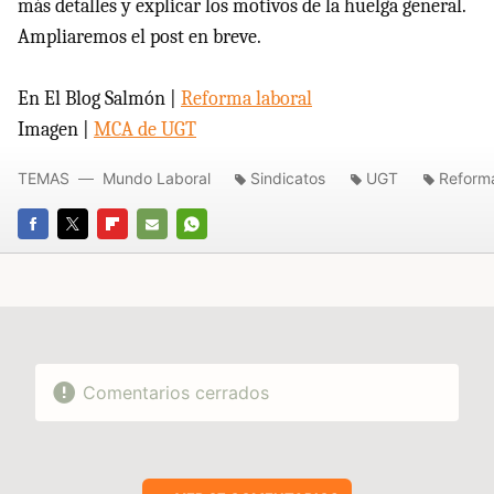
más detalles y explicar los motivos de la huelga general.
Ampliaremos el post en breve.
En El Blog Salmón |
Reforma laboral
Imagen |
MCA
de UGT
TEMAS
Mundo Laboral
Sindicatos
UGT
Reform
FACEBOOK
TWITTER
FLIPBOARD
E-
WHATSAPP
MAIL
Comentarios cerrados