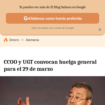
Ya puedes ver más de El Blog Salmon en Google
SECTORES
ECONOMÍA DOMÉSTICA
MERCADOS FINANC
Añádenos como fuente preferida
Solo necesitas una cuenta de Google
×
HOY SE HABLA DE
Dinero
Alemania
CCOO y UGT convocan huelga general
para el 29 de marzo