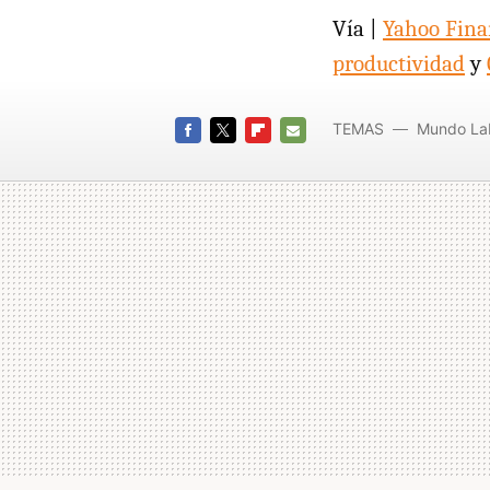
Vía |
Yahoo Fina
productividad
y
TEMAS
Mundo La
FACEBOOK
TWITTER
FLIPBOARD
E-
MAIL