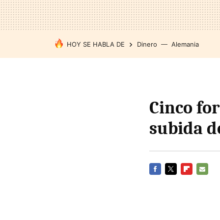
HOY SE HABLA DE
Dinero
Alemania
Cinco fo
subida d
FACEBOOK
TWITTER
FLIPBOARD
E-
MAIL