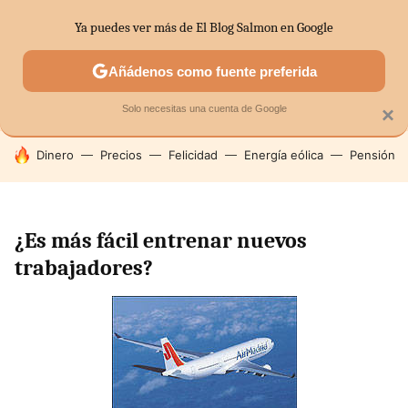
Ya puedes ver más de El Blog Salmon en Google
SECTORES
ECONOMÍA DOMÉSTICA
MERCADOS FINANC
Añádenos como fuente preferida
Solo necesitas una cuenta de Google
×
HOY SE HABLA DE
Dinero
Precios
Felicidad
Energía eólica
Pensión
¿Es más fácil entrenar nuevos
trabajadores?