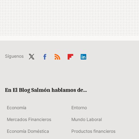
Síguenos
Twit
Fac
RSS
Flip
Link
ter
ebo
boa
edIn
ok
rd
En El Blog Salmón hablamos de...
Economía
Entorno
Mercados Financieros
Mundo Laboral
Economía Doméstica
Productos financieros