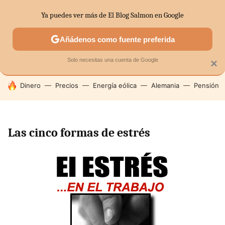
Ya puedes ver más de El Blog Salmon en Google
SECTORES
ECONOMÍA DOMÉSTICA
MERCADOS FINANC
Añádenos como fuente preferida
Solo necesitas una cuenta de Google
×
HOY SE HABLA DE
Dinero
Precios
Energía eólica
Alemania
Pensión
Las cinco formas de estrés