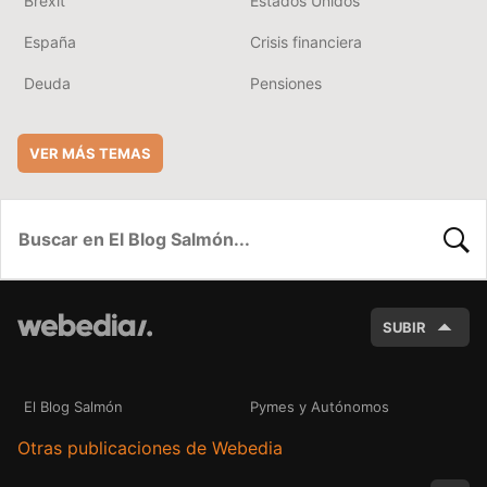
Brexit
Estados Unidos
España
Crisis financiera
Deuda
Pensiones
VER MÁS TEMAS
BUSC
SUBIR
El Blog Salmón
Pymes y Autónomos
Otras publicaciones de Webedia