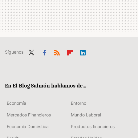
Síguenos
Twit
Fac
RSS
Flip
Link
ter
ebo
boa
edIn
ok
rd
En El Blog Salmón hablamos de...
Economía
Entorno
Mercados Financieros
Mundo Laboral
Economía Doméstica
Productos financieros