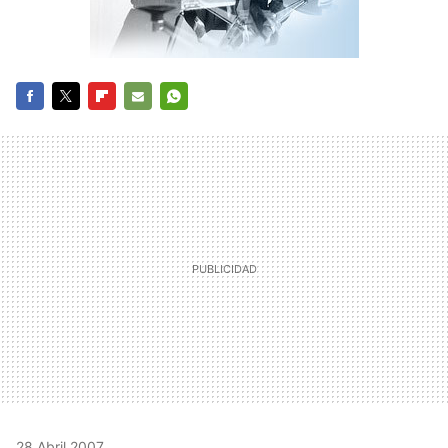
FACEBOOK
TWITTER
FLIPBOARD
E-
WHATSAPP
MAIL
28 Abril 2007