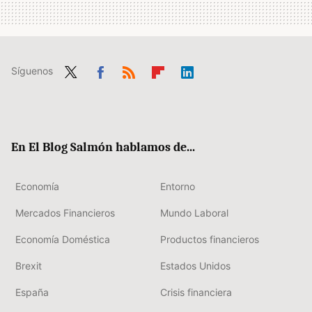
Síguenos
Twit
Fac
RSS
Flip
Link
ter
ebo
boa
edIn
ok
rd
En El Blog Salmón hablamos de...
Economía
Entorno
Mercados Financieros
Mundo Laboral
Economía Doméstica
Productos financieros
Brexit
Estados Unidos
España
Crisis financiera