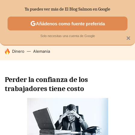
Ya puedes ver más de El Blog Salmon en Google
SECTORES
ECONOMÍA DOMÉSTICA
MERCADOS FINANC
Añádenos como fuente preferida
Solo necesitas una cuenta de Google
×
HOY SE HABLA DE
Dinero
Alemania
Perder la confianza de los
trabajadores tiene costo