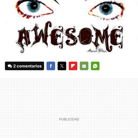
2 comentarios
FACEBOOK
TWITTER
FLIPBOARD
E-
WHATSAPP
MAIL