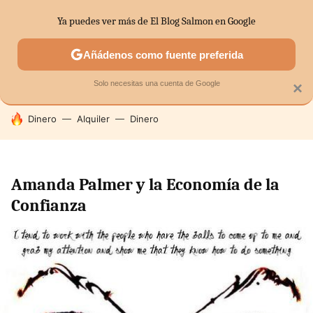
Ya puedes ver más de El Blog Salmon en Google
SECTORES
ECONOMÍA DOMÉSTICA
MERCADOS FINANC
Añádenos como fuente preferida
Solo necesitas una cuenta de Google
×
HOY SE HABLA DE
Dinero
Alquiler
Dinero
Amanda Palmer y la Economía de la
Confianza