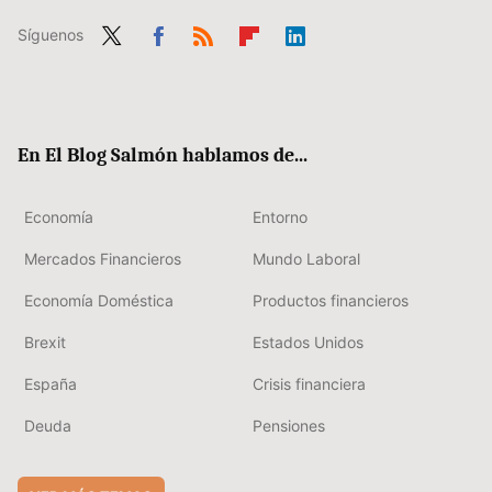
Síguenos
Twit
Fac
RSS
Flip
Link
ter
ebo
boa
edIn
ok
rd
En El Blog Salmón hablamos de...
Economía
Entorno
Mercados Financieros
Mundo Laboral
Economía Doméstica
Productos financieros
Brexit
Estados Unidos
España
Crisis financiera
Deuda
Pensiones