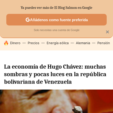
Ya puedes ver más de El Blog Salmon en Google
SECTORES
ECONOMÍA DOMÉSTICA
MERCADOS FINANC
Añádenos como fuente preferida
Solo necesitas una cuenta de Google
×
HOY SE HABLA DE
Dinero
Precios
Energía eólica
Alemania
Pensión
La economía de Hugo Chávez: muchas
sombras y pocas luces en la república
bolivariana de Venezuela