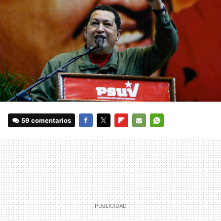
59 comentarios
FACEBOOK
TWITTER
FLIPBOARD
E-
WHATSAPP
MAIL