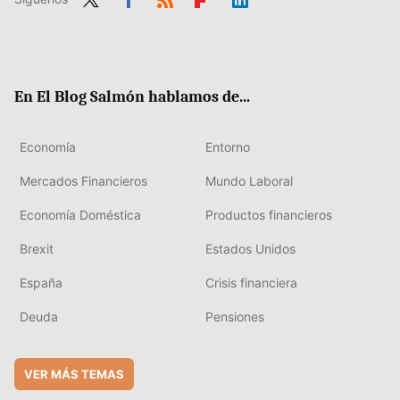
Twit
Fac
RSS
Flip
Link
ter
ebo
boa
edIn
ok
rd
En El Blog Salmón hablamos de...
Economía
Entorno
Mercados Financieros
Mundo Laboral
Economía Doméstica
Productos financieros
Brexit
Estados Unidos
España
Crisis financiera
Deuda
Pensiones
VER MÁS TEMAS