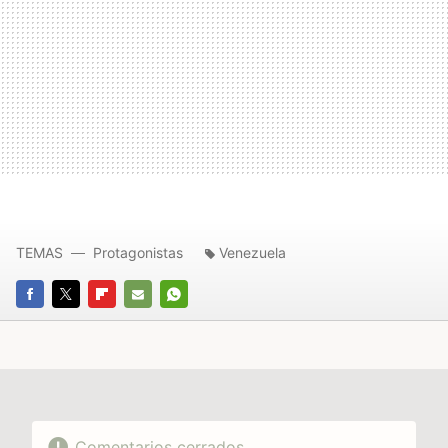
TEMAS
Protagonistas
Venezuela
FACEBOOK
TWITTER
FLIPBOARD
E-
WHATSAPP
MAIL
Comentarios cerrados