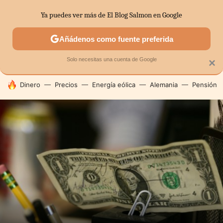
Ya puedes ver más de El Blog Salmon en Google
SECTORES
ECONOMÍA DOMÉSTICA
MERCADOS FINANC
Añádenos como fuente preferida
Solo necesitas una cuenta de Google
×
HOY SE HABLA DE
Dinero
Precios
Energía eólica
Alemania
Pensión