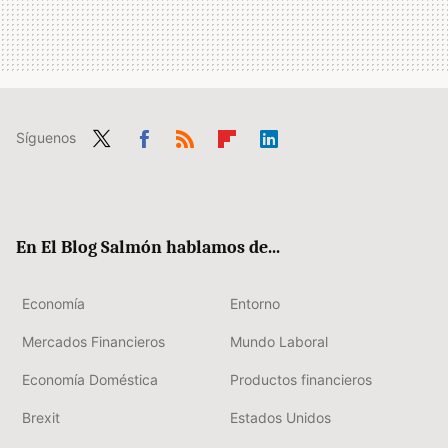
Síguenos
Twit
Fac
RSS
Flip
Link
ter
ebo
boa
edIn
ok
rd
En El Blog Salmón hablamos de...
Economía
Entorno
Mercados Financieros
Mundo Laboral
Economía Doméstica
Productos financieros
Brexit
Estados Unidos