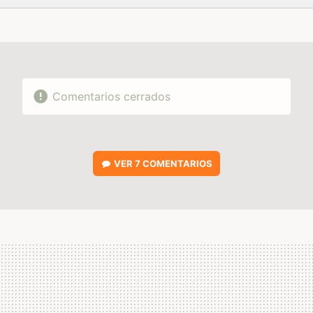
FACEBOOK
TWITTER
FLIPBOARD
E-
WHATSAPP
MAIL
Comentarios cerrados
VER
7 COMENTARIOS