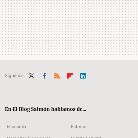
Síguenos
Twit
Fac
RSS
Flip
Link
ter
ebo
boa
edIn
ok
rd
En El Blog Salmón hablamos de...
Economía
Entorno