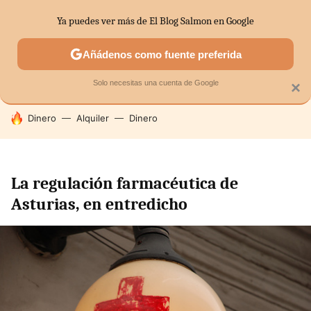
Ya puedes ver más de El Blog Salmon en Google
SECTORES
ECONOMÍA DOMÉSTICA
MERCADOS FINANC
Añádenos como fuente preferida
Solo necesitas una cuenta de Google
×
HOY SE HABLA DE
Dinero
Alquiler
Dinero
La regulación farmacéutica de
Asturias, en entredicho