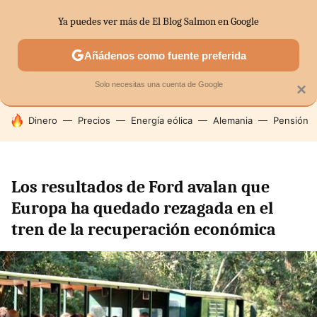
Ya puedes ver más de El Blog Salmon en Google
SECTORES
ECONOMÍA DOMÉSTICA
MERCADOS FINANC
Añádenos como fuente preferida
Solo necesitas una cuenta de Google
×
HOY SE HABLA DE
Dinero
Precios
Energía eólica
Alemania
Pensión
Los resultados de Ford avalan que
Europa ha quedado rezagada en el
tren de la recuperación económica