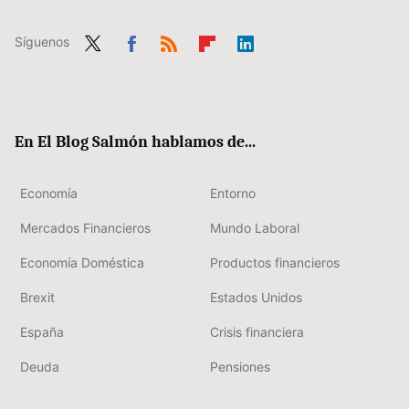
Síguenos
Twit
Fac
RSS
Flip
Link
ter
ebo
boa
edIn
ok
rd
En El Blog Salmón hablamos de...
Economía
Entorno
Mercados Financieros
Mundo Laboral
Economía Doméstica
Productos financieros
Brexit
Estados Unidos
España
Crisis financiera
Deuda
Pensiones