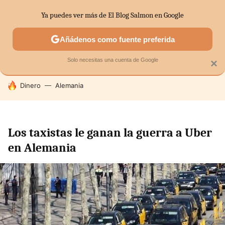
Ya puedes ver más de El Blog Salmon en Google
SECTORES
ECONOMÍA DOMÉSTICA
MERCADOS FINANC
Añádenos como fuente preferida
Solo necesitas una cuenta de Google
×
HOY SE HABLA DE
Dinero
Alemania
Los taxistas le ganan la guerra a Uber
en Alemania