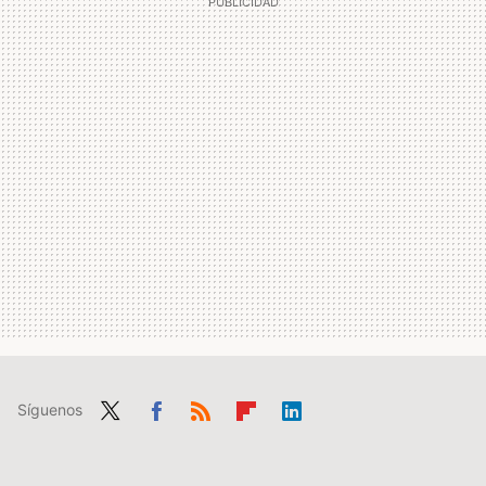
Síguenos
Twit
Fac
RSS
Flip
Link
ter
ebo
boa
edIn