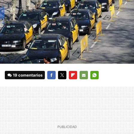
19 comentarios
FACEBOOK
TWITTER
FLIPBOARD
E-
WHATSAPP
MAIL