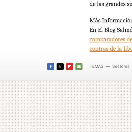
de las grandes su
Más Informació
En El Blog Salm
comparadores de
contras de la li
TEMAS
Sectores
FACEBOOK
TWITTER
FLIPBOARD
E-
MAIL