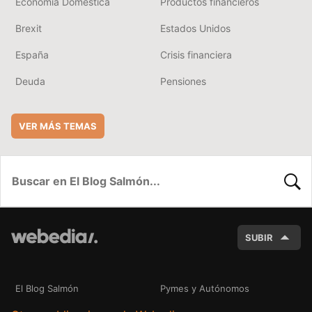
Economía Doméstica
Productos financieros
Brexit
Estados Unidos
España
Crisis financiera
Deuda
Pensiones
VER MÁS TEMAS
BUSC
SUBIR
El Blog Salmón
Pymes y Autónomos