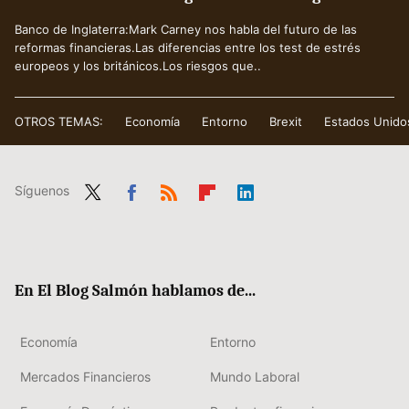
Banco de Inglaterra:Mark Carney nos habla del futuro de las
reformas financieras.Las diferencias entre los test de estrés
europeos y los británicos.Los riesgos que..
OTROS TEMAS:
Economía
Entorno
Brexit
Estados Unido
Síguenos
Twit
Fac
RSS
Flip
Link
ter
ebo
boa
edIn
ok
rd
En El Blog Salmón hablamos de...
Economía
Entorno
Mercados Financieros
Mundo Laboral