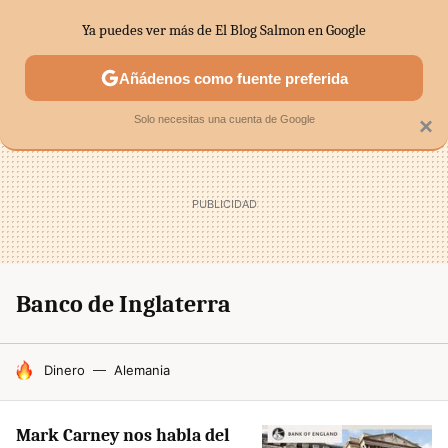
Ya puedes ver más de El Blog Salmon en Google
SECTORES
ECONOMÍA DOMÉSTICA
MERCADOS FINANC
Añádenos como fuente preferida
Solo necesitas una cuenta de Google
×
Banco de Inglaterra
HOY SE HABLA DE
Dinero
Alemania
Mark Carney nos habla del