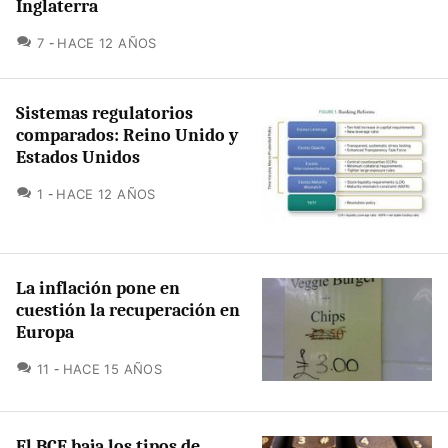
Inglaterra
COMENTARIOS
7
HACE 12 AÑOS
Sistemas regulatorios
comparados: Reino Unido y
Estados Unidos
COMENTARIOS
1
HACE 12 AÑOS
La inflación pone en
cuestión la recuperación en
Europa
COMENTARIOS
11
HACE 15 AÑOS
El BCE baja los tipos de