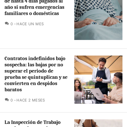
de hasta 4 días pagados al
año si sufren emergencias
familiares o domésticas
COMENTARIOS
0
HACE UN MES
Contratos indefinidos bajo
sospecha: las bajas por no
superar el periodo de
prueba se quintuplican y se
convierten en despidos
baratos
COMENTARIOS
0
HACE 2 MESES
La Inspección de Trabajo