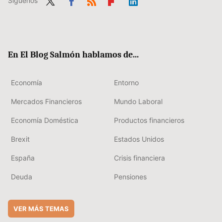
Síguenos
Twit
Fac
RSS
Flip
Link
ter
ebo
boa
edIn
ok
rd
En El Blog Salmón hablamos de...
Economía
Entorno
Mercados Financieros
Mundo Laboral
Economía Doméstica
Productos financieros
Brexit
Estados Unidos
España
Crisis financiera
Deuda
Pensiones
VER MÁS TEMAS