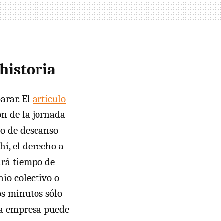
 historia
arar. El
artículo
ón de la jornada
do de descanso
í, el derecho a
rará tiempo de
nio colectivo o
sos minutos sólo
 la empresa puede