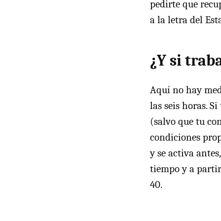
pedirte que recup
a la letra del Est
¿Y si trab
Aquí no hay medi
las seis horas. S
(salvo que tu con
condiciones prop
y se activa ante
tiempo y a partir
40.