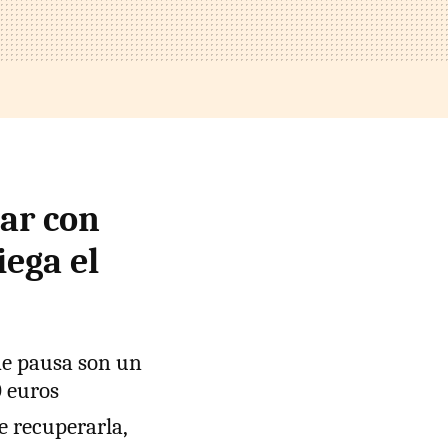
ar con
iega el
 de pausa son un
0 euros
e recuperarla,