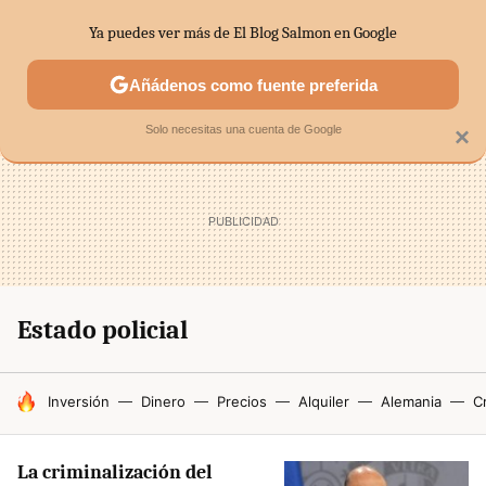
Ya puedes ver más de El Blog Salmon en Google
SECTORES
ECONOMÍA DOMÉSTICA
MERCADOS FINANC
Añádenos como fuente preferida
Solo necesitas una cuenta de Google
×
Estado policial
HOY SE HABLA DE
Inversión
Dinero
Precios
Alquiler
Alemania
Cr
La criminalización del