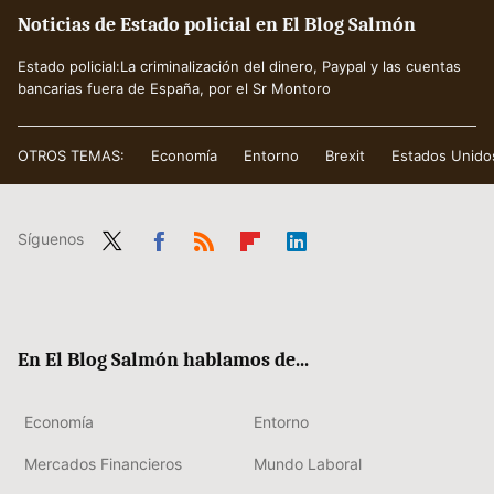
Noticias de Estado policial en El Blog Salmón
Estado policial:La criminalización del dinero, Paypal y las cuentas
bancarias fuera de España, por el Sr Montoro
OTROS TEMAS:
Economía
Entorno
Brexit
Estados Unido
Síguenos
Twit
Fac
RSS
Flip
Link
ter
ebo
boa
edIn
ok
rd
En El Blog Salmón hablamos de...
Economía
Entorno
Mercados Financieros
Mundo Laboral