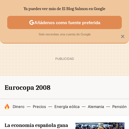
Ya puedes ver más de El Blog Salmon en Google
SECTORES
ECONOMÍA DOMÉSTICA
MERCADOS FINANC
Añádenos como fuente preferida
Solo necesitas una cuenta de Google
×
Eurocopa 2008
HOY SE HABLA DE
Dinero
Precios
Energía eólica
Alemania
Pensión
La economía española gana