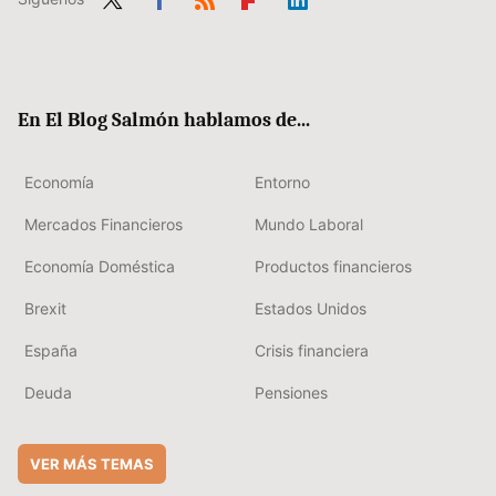
Twit
Fac
RSS
Flip
Link
ter
ebo
boa
edIn
ok
rd
En El Blog Salmón hablamos de...
Economía
Entorno
Mercados Financieros
Mundo Laboral
Economía Doméstica
Productos financieros
Brexit
Estados Unidos
España
Crisis financiera
Deuda
Pensiones
VER MÁS TEMAS