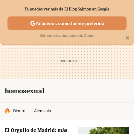
Ya puedes ver más de El Blog Salmon en Google
SECTORES
ECONOMÍA DOMÉSTICA
MERCADOS FINANC
Añádenos como fuente preferida
Solo necesitas una cuenta de Google
×
homosexual
HOY SE HABLA DE
Dinero
Alemania
El Orgullo de Madrid: más