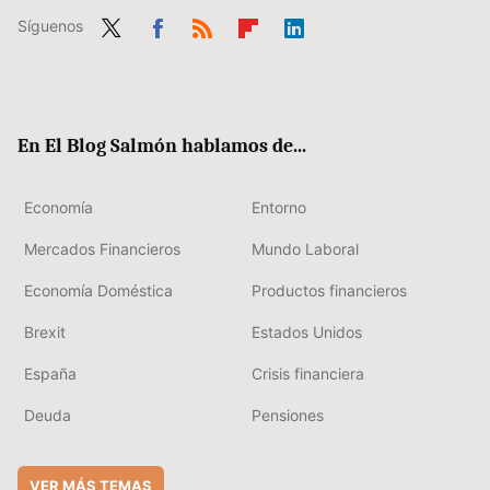
Síguenos
Twit
Fac
RSS
Flip
Link
ter
ebo
boa
edIn
ok
rd
En El Blog Salmón hablamos de...
Economía
Entorno
Mercados Financieros
Mundo Laboral
Economía Doméstica
Productos financieros
Brexit
Estados Unidos
España
Crisis financiera
Deuda
Pensiones
VER MÁS TEMAS