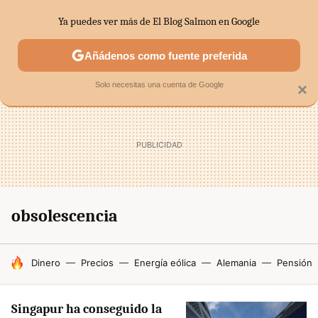
Ya puedes ver más de El Blog Salmon en Google
SECTORES
ECONOMÍA DOMÉSTICA
MERCADOS FINANC
Añádenos como fuente preferida
Solo necesitas una cuenta de Google
×
obsolescencia
HOY SE HABLA DE
Dinero
Precios
Energía eólica
Alemania
Pensión
Singapur ha conseguido la