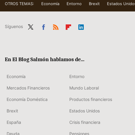
OTROS TEMAS:
Economía
Entorno
Brexit
Estados Unido
Síguenos
Twit
Fac
RSS
Flip
Link
ter
ebo
boa
edIn
ok
rd
En El Blog Salmón hablamos de...
Economía
Entorno
Mercados Financieros
Mundo Laboral
Economía Doméstica
Productos financieros
Brexit
Estados Unidos
España
Crisis financiera
Deuda
Pensiones