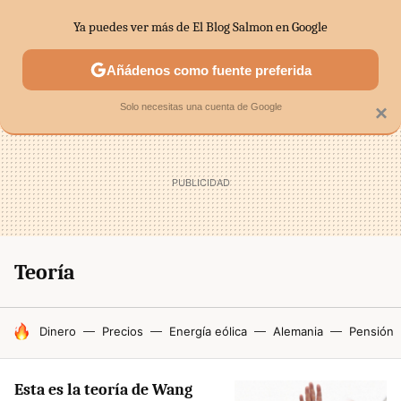
Ya puedes ver más de El Blog Salmon en Google
SECTORES
ECONOMÍA DOMÉSTICA
MERCADOS FINANC
Añádenos como fuente preferida
Solo necesitas una cuenta de Google
×
Teoría
HOY SE HABLA DE
Dinero
Precios
Energía eólica
Alemania
Pensión
Esta es la teoría de Wang