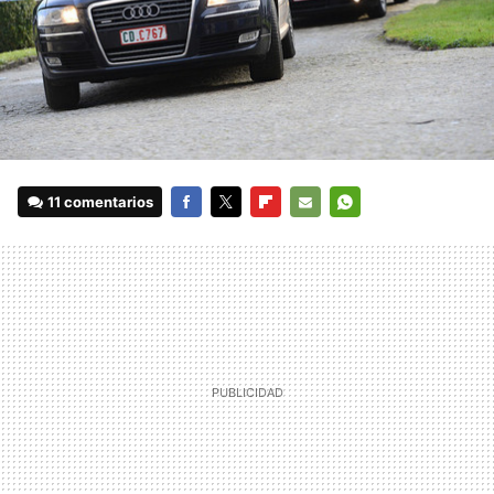
11 comentarios
FACEBOOK
TWITTER
FLIPBOARD
E-
WHATSAPP
MAIL