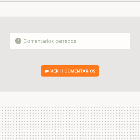
FACEBOOK
TWITTER
FLIPBOARD
E-
WHATSAPP
MAIL
Comentarios cerrados
VER
11 COMENTARIOS