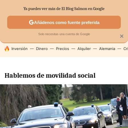
Ya puedes ver más de El Blog Salmon en Google
SECTORES
ECONOMÍA DOMÉSTICA
MERCADOS FINANC
Añádenos como fuente preferida
Solo necesitas una cuenta de Google
×
HOY SE HABLA DE
Inversión
Dinero
Precios
Alquiler
Alemania
Cr
Hablemos de movilidad social