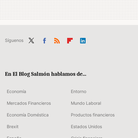
Síguenos
Twit
Fac
RSS
Flip
Link
ter
ebo
boa
edIn
ok
rd
En El Blog Salmón hablamos de...
Economía
Entorno
Mercados Financieros
Mundo Laboral
Economía Doméstica
Productos financieros
Brexit
Estados Unidos