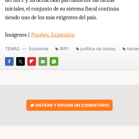
del IRPF y ha deflactado parcialmente las tarifas
iniciales, el conjunto de su sistema fiscal continúa
siendo uno de los más exigentes del país.
Imágenes |
Pixabay
,
Expansión
TEMAS
Economía
IRPF
política de rentas
hacie
FACEBOOK
TWITTER
FLIPBOARD
E-
WHATSAPP
MAIL
ENTRAR Y ENVIAR UN COMENTARIO