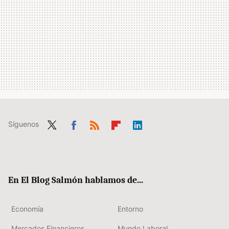
Síguenos
Twit
Fac
RSS
Flip
Link
ter
ebo
boa
edIn
ok
rd
En El Blog Salmón hablamos de...
Economía
Entorno
Mercados Financieros
Mundo Laboral