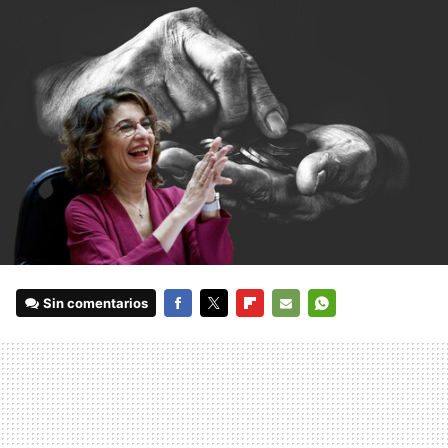
Sin comentarios
FACEBOOK
TWITTER
FLIPBOARD
E-
WHATSAPP
MAIL